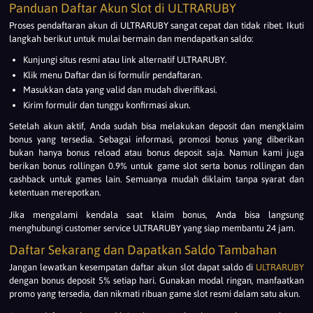
Panduan Daftar Akun Slot di ULTRARUBY
Proses pendaftaran akun di ULTRARUBY sangat cepat dan tidak ribet. Ikuti
langkah berikut untuk mulai bermain dan mendapatkan saldo:
Kunjungi situs resmi atau link alternatif ULTRARUBY.
Klik menu
Daftar
dan isi formulir pendaftaran.
Masukkan data yang valid dan mudah diverifikasi.
Kirim formulir dan tunggu konfirmasi akun.
Setelah akun aktif, Anda sudah bisa melakukan deposit dan mengklaim
bonus yang tersedia. Sebagai informasi, promosi bonus yang diberikan
bukan hanya bonus reload atau bonus deposit saja. Namun kami juga
berikan bonus rollingan 0.9% untuk game slot serta bonus rollingan dan
cashback untuk games lain. Semuanya mudah diklaim tanpa syarat dan
ketentuan merepotkan.
Jika mengalami kendala saat klaim bonus, Anda bisa langsung
menghubungi customer service ULTRARUBY yang siap membantu 24 jam.
Daftar Sekarang dan Dapatkan Saldo Tambahan
Jangan lewatkan kesempatan
daftar akun slot dapat saldo
di
ULTRARUBY
dengan bonus deposit 5% setiap hari. Gunakan modal ringan, manfaatkan
promo yang tersedia, dan nikmati ribuan game slot resmi dalam satu akun.