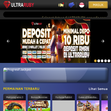
MASUK
Selamat datang di ULTRARUBY, penyedia permainan o
PERMAINAN TERBARU
Lihat Semua
Mahjong wins 3
Bonus Bunnies
Fortune Rabbit
Gates of Gatotkaca
Mon