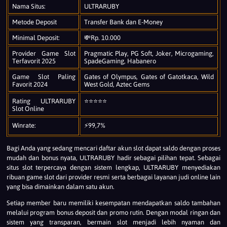
Nama Situs:
ULTRARUBY
Metode Deposit
Transfer Bank dan E-Money
Minimal Deposit:
💸Rp. 10.000
Provider Game Slot
Pragmatic Play, PG Soft, Joker, Microgaming,
Terfavorit 2025
SpadeGaming, Habanero
Game Slot Paling
Gates of Olympus, Gates of Gatotkaca, Wild
Favorit 2024
West Gold, Aztec Gems
Rating ULTRARUBY
⭐⭐⭐⭐⭐
Slot Online
Winrate:
⚡99,7%
Bagi Anda yang sedang mencari
daftar akun slot dapat saldo
dengan proses
mudah dan bonus nyata, ULTRARUBY hadir sebagai pilihan tepat. Sebagai
situs slot terpercaya dengan sistem lengkap, ULTRARUBY menyediakan
ribuan game slot dari provider resmi serta berbagai layanan judi online lain
yang bisa dimainkan dalam satu akun.
Setiap member baru memiliki kesempatan mendapatkan saldo tambahan
melalui program bonus deposit dan promo rutin. Dengan modal ringan dan
sistem yang transparan, bermain slot menjadi lebih nyaman dan